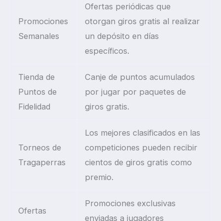
Ofertas periódicas que
Promociones
otorgan giros gratis al realizar
Semanales
un depósito en días
específicos.
Tienda de
Canje de puntos acumulados
Puntos de
por jugar por paquetes de
Fidelidad
giros gratis.
Los mejores clasificados en las
Torneos de
competiciones pueden recibir
Tragaperras
cientos de giros gratis como
premio.
Promociones exclusivas
Ofertas
enviadas a jugadores