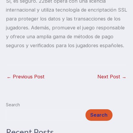
Sí, es seguro. 22Bet opera con una licencia
internacional y utiliza tecnología de encriptación SSL
para proteger los datos y las transacciones de los
jugadores. Además, promueve el juego responsable
y ofrece una amplia gama de métodos de pago
seguros y verificados para los jugadores españoles.
←
Previous Post
Next Post
→
Search
Search
Recent Posts