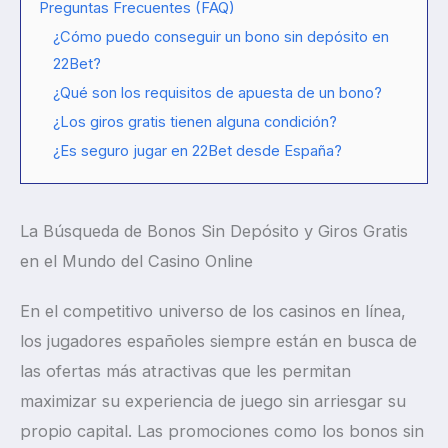
Preguntas Frecuentes (FAQ)
¿Cómo puedo conseguir un bono sin depósito en
22Bet?
¿Qué son los requisitos de apuesta de un bono?
¿Los giros gratis tienen alguna condición?
¿Es seguro jugar en 22Bet desde España?
La Búsqueda de Bonos Sin Depósito y Giros Gratis
en el Mundo del Casino Online
En el competitivo universo de los casinos en línea,
los jugadores españoles siempre están en busca de
las ofertas más atractivas que les permitan
maximizar su experiencia de juego sin arriesgar su
propio capital. Las promociones como los bonos sin