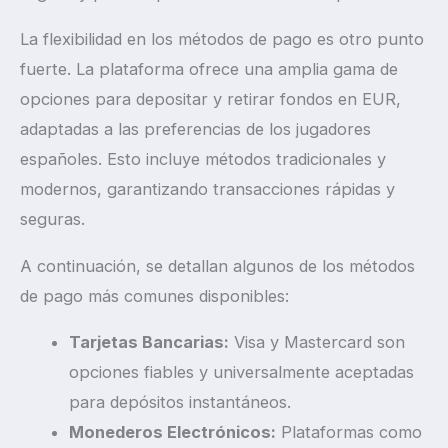
La flexibilidad en los métodos de pago es otro punto
fuerte. La plataforma ofrece una amplia gama de
opciones para depositar y retirar fondos en EUR,
adaptadas a las preferencias de los jugadores
españoles. Esto incluye métodos tradicionales y
modernos, garantizando transacciones rápidas y
seguras.
A continuación, se detallan algunos de los métodos
de pago más comunes disponibles:
Tarjetas Bancarias:
Visa y Mastercard son
opciones fiables y universalmente aceptadas
para depósitos instantáneos.
Monederos Electrónicos:
Plataformas como