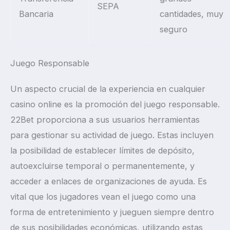
SEPA
Bancaria
cantidades, muy
seguro
Juego Responsable
Un aspecto crucial de la experiencia en cualquier
casino online es la promoción del juego responsable.
22Bet proporciona a sus usuarios herramientas
para gestionar su actividad de juego. Estas incluyen
la posibilidad de establecer límites de depósito,
autoexcluirse temporal o permanentemente, y
acceder a enlaces de organizaciones de ayuda. Es
vital que los jugadores vean el juego como una
forma de entretenimiento y jueguen siempre dentro
de sus posibilidades económicas, utilizando estas