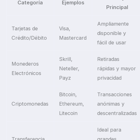
Categoría
Ejemplos
Principal
Ampliamente
Tarjetas de
Visa,
disponible y
Crédito/Débito
Mastercard
fácil de usar
Skrill,
Retiradas
Monederos
Neteller,
rápidas y mayor
Electrónicos
Payz
privacidad
Bitcoin,
Transacciones
Criptomonedas
Ethereum,
anónimas y
Litecoin
descentralizadas
Ideal para
Transferencia
grandes