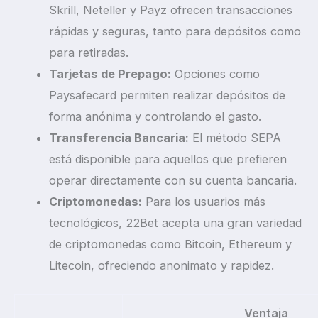
Skrill, Neteller y Payz ofrecen transacciones
rápidas y seguras, tanto para depósitos como
para retiradas.
Tarjetas de Prepago:
Opciones como
Paysafecard permiten realizar depósitos de
forma anónima y controlando el gasto.
Transferencia Bancaria:
El método SEPA
está disponible para aquellos que prefieren
operar directamente con su cuenta bancaria.
Criptomonedas:
Para los usuarios más
tecnológicos, 22Bet acepta una gran variedad
de criptomonedas como Bitcoin, Ethereum y
Litecoin, ofreciendo anonimato y rapidez.
Ventaja